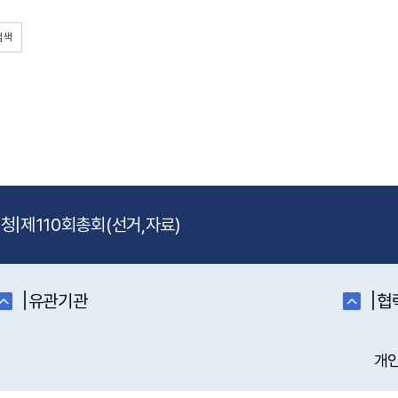
검색
신청
|
제110회총회(선거,자료)
|
|
유관기관
협
개