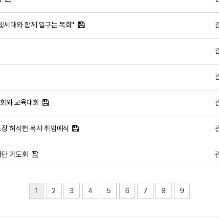
은빛세대와 함께 일구는 목회"
 총회와 교육대회
 소장 허석헌 목사 취임예식
강사단 기도회
1
2
3
4
5
6
7
8
9