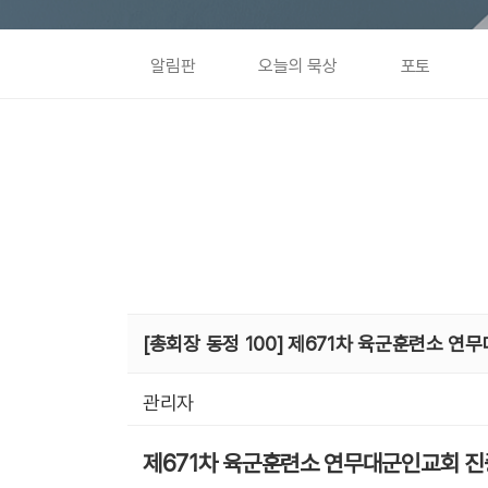
알림판
오늘의 묵상
포토
[총회장 동정 100] 제671차 육군훈련소 
관리자
제671차 육군훈련소 연무대군인교회 