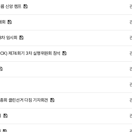
 여름 신앙 캠프
대회
 3차 임시회
CK) 제74회기 3차 실행위원회 참석
회 총회 클린선거 다짐 기자회견
회
회