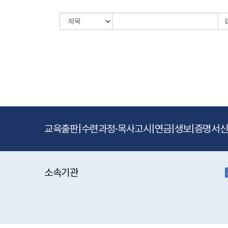
교육출판
|
수련과정·목사고시
|
연금
|
생보
|
증명서
소속기관