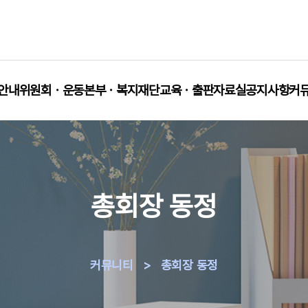
안내
위원회ㆍ운동본부ㆍ복지재단
교육ㆍ출판
자료실
공지사항
커
총회장 동정
커뮤니티
>
총회장 동정