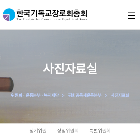
사진자료실
위원회ㆍ운동본부ㆍ복지재단
>
평화공동체운동본부
>
사진자료실
정기위원
상임위원회
특별위원회