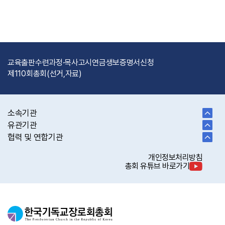
교육출판
수련과정·목사고시
연금
생보
증명서신청
제110회총회(선거,자료)
소속기관
유관기관
협력 및 연합기관
개인정보처리방침
총회 유튜브 바로가기