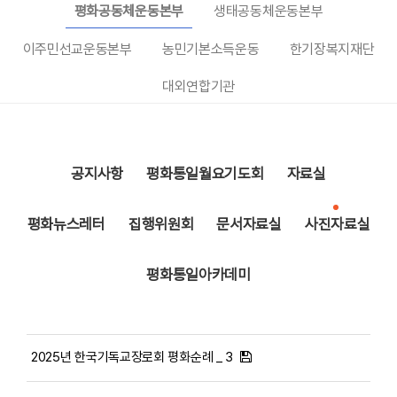
평화공동체운동본부
생태공동체운동본부
이주민선교운동본부
농민기본소득운동
한기장복지재단
대외연합기관
공지사항
평화통일월요기도회
자료실
평화뉴스레터
집행위원회
문서자료실
사진자료실
평화통일아카데미
2025년 한국기독교장로회 평화순례 _ 3