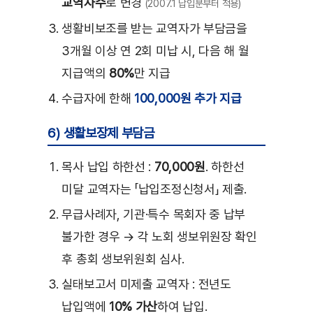
교역자수
로 변경
(2007.1 납입분부터 적용)
생활비보조를 받는 교역자가 부담금을
3개월 이상 연 2회 미납 시, 다음 해 월
지급액의
80%
만 지급
수급자에 한해
100,000원 추가 지급
6) 생활보장제 부담금
목사 납입 하한선 :
70,000원
. 하한선
미달 교역자는 「납입조정신청서」 제출.
무급사례자, 기관·특수 목회자 중 납부
불가한 경우 → 각 노회 생보위원장 확인
후 총회 생보위원회 심사.
실태보고서 미제출 교역자 : 전년도
납입액에
10% 가산
하여 납입.