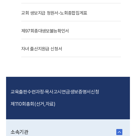
교회 생보지급 청원서-노회종합집계표
제97회총대생보불능확인서
자녀 출산지원금 신청서
교육출판
수련과정·목사고시
연금
생보
증명서신청
제110회총회(선거,자료)
소속기관