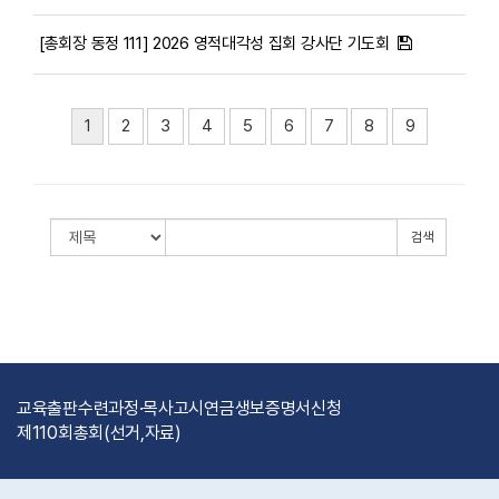
[총회장 동정 111] 2026 영적대각성 집회 강사단 기도회
1
2
3
4
5
6
7
8
9
검색
교육출판
수련과정·목사고시
연금
생보
증명서신청
제110회총회(선거,자료)