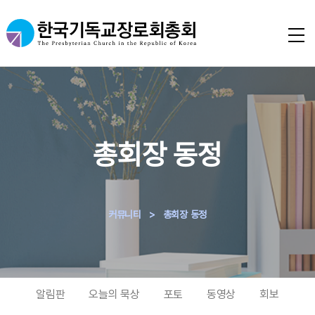
총회장 동정
커뮤니티
>
총회장 동정
알림판
오늘의 묵상
포토
동영상
회보