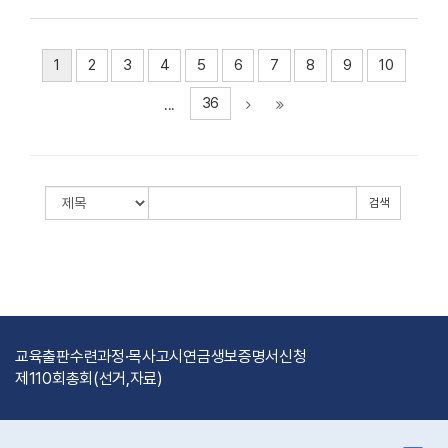
1
2
3
4
5
6
7
8
9
10
36
...
검색
교육출판
수련과정·목사고시
연금
생보
증명서신청
제110회총회(선거,자료)