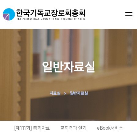
일반자료실
자료실
>
일반자료실
[제111회] 총회자료
교회력과 절기
eBook서비스