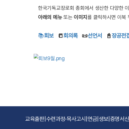
한국기독교장로회 총회에서 생산한 다양한 이북
아래의 메뉴
또는
이미지
를 클릭하시면 이북 
📚
회보
📒
회의록
📜
선언서
📓
장공전
교육출판
|
수련과정·목사고시
|
연금
|
생보
|
증명서