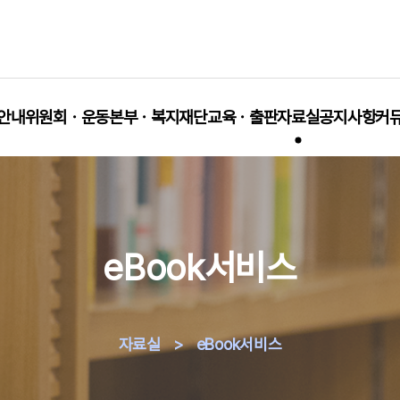
안내
위원회ㆍ운동본부ㆍ복지재단
교육ㆍ출판
자료실
공지사항
커
eBook서비스
자료실
>
eBook서비스