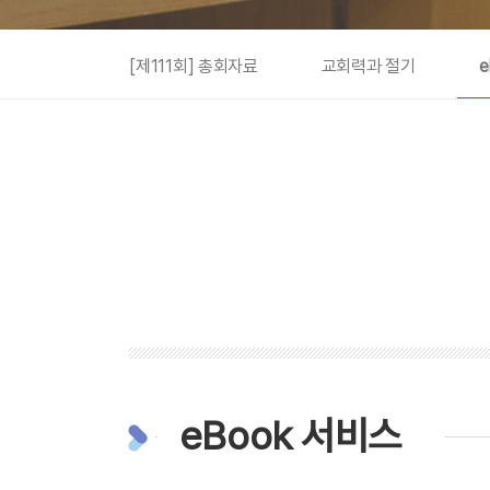
[제111회] 총회자료
교회력과 절기
eBook 서비스