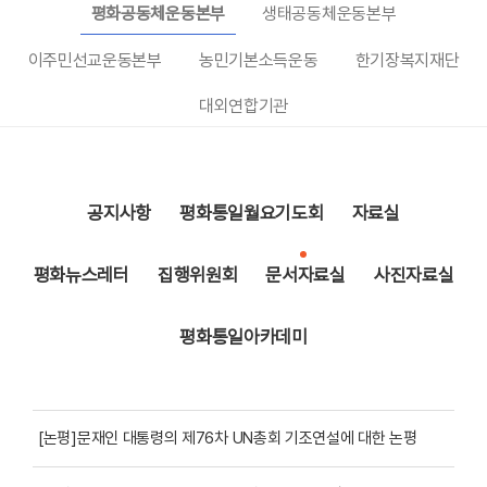
평화공동체운동본부
생태공동체운동본부
이주민선교운동본부
농민기본소득운동
한기장복지재단
대외연합기관
공지사항
평화통일월요기도회
자료실
평화뉴스레터
집행위원회
문서자료실
사진자료실
평화통일아카데미
[논평]문재인 대통령의 제76차 UN총회 기조연설에 대한 논평