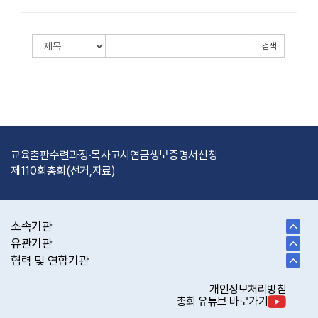
검색
교육출판
수련과정·목사고시
연금
생보
증명서신청
제110회총회(선거,자료)
소속기관
유관기관
협력 및 연합기관
개인정보처리방침
총회 유튜브 바로가기