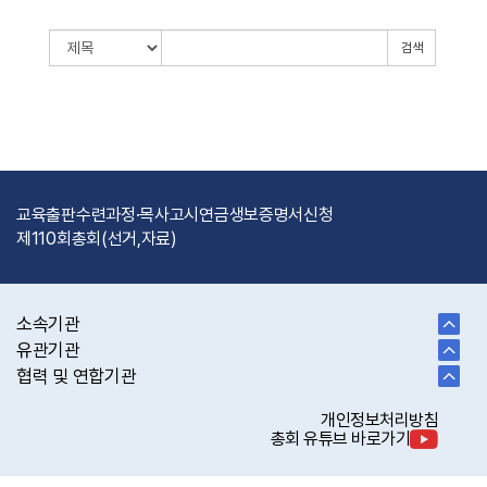
검색
교육출판
수련과정·목사고시
연금
생보
증명서신청
제110회총회(선거,자료)
소속기관
유관기관
협력 및 연합기관
개인정보처리방침
총회 유튜브 바로가기