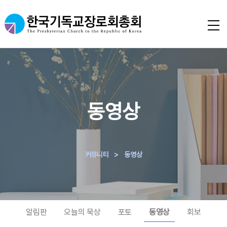
동영상
커뮤니티
>
동영상
알림판
오늘의 묵상
포토
동영상
회보