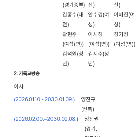
(경기중부)
산)
산)
김종수(대
안수경(여
이혜진(여
전)
성)
성)
황현주
이시정
정기정
(여성(연))
(여성(연))
(여성(연))
김석원(청
김지수(청
년)
년)
2. 기독교방송
이사
(2026.01.10.~2030.01.09.)
양진규
(전북)
(2026.02.09.~2030.02.08.)
정진권
(경기,