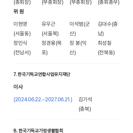
(총회장)
(부총회장)
(부총회장)
(총회총무)
위 원
이현영
유우근
이석범(군
김대수(충
(서울동)
(서울북)
산)
남)
정인식
정경용(목
장 봉(익
최성칠
(전남서)
포)
산)
(전북동)
7. 한국기독교연합사업유지재단
이사
(2024.06.22.~2027.06.21.)
김기석
(충북)
8. 한국기독교가정생활협회