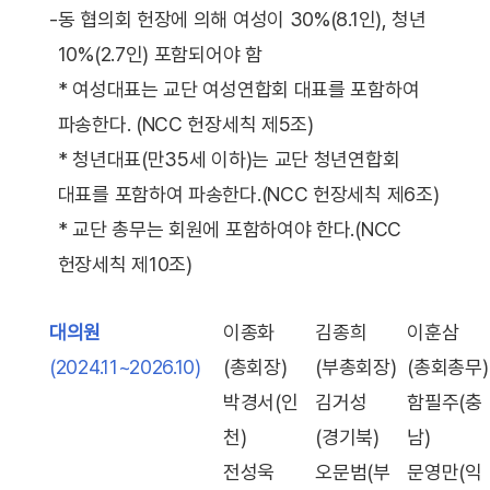
-
동 협의회 헌장에 의해 여성이 30%(8.1인), 청년
10%(2.7인) 포함되어야 함
* 여성대표는 교단 여성연합회 대표를 포함하여
파송한다. (NCC 헌장세칙 제5조)
* 청년대표(만35세 이하)는 교단 청년연합회
대표를 포함하여 파송한다.(NCC 헌장세칙 제6조)
* 교단 총무는 회원에 포함하여야 한다.(NCC
헌장세칙 제10조)
대의원
이종화
김종희
이훈삼
(2024.11~2026.10)
(총회장)
(부총회장)
(총회총무)
박경서(인
김거성
함필주(충
천)
(경기북)
남)
전성욱
오문범(부
문영만(익