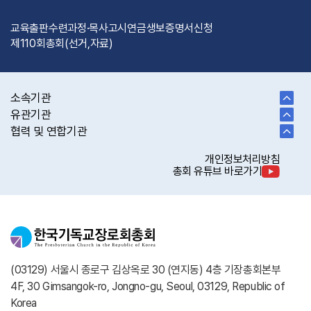
교육출판
수련과정·목사고시
연금
생보
증명서신청
제110회총회(선거,자료)
소속기관
유관기관
협력 및 연합기관
개인정보처리방침
총회 유튜브 바로가기
(03129) 서울시 종로구 김상옥로 30 (연지동) 4층 기장총회본부
4F, 30 Gimsangok-ro, Jongno-gu, Seoul, 03129, Republic of
Korea