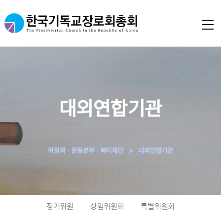
대외연합기관
위원회ㆍ운동본부ㆍ복지재단
>
대외연합기관
정기위원
상임위원회
특별위원회