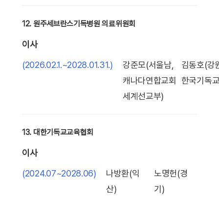
12. 원주세브란스기독병원 의료위원회
이사
(2026.02.1.~2028.01.31.)
강준모(서울남,
김동호(강원
캐나다연합교회
한국기독교
세계선교부)
13. 대한기독교교육협회
이사
(2024.07~2028.06)
나방환(익
노명헌(경
산)
기)