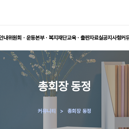
안내
위원회ㆍ운동본부ㆍ복지재단
교육ㆍ출판
자료실
공지사항
커
총회장 동정
커뮤니티
>
총회장 동정