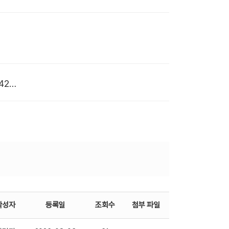
# 첨부 3.KakaoTalk_20260424_180842168_04.jpg
작성자
등록일
조회수
첨부 파일