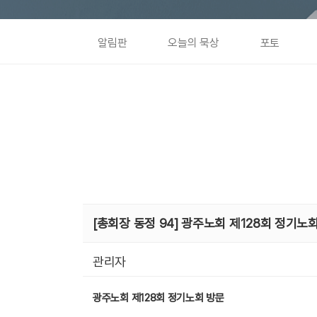
알림판
오늘의 묵상
포토
[총회장 동정 94] 광주노회 제128회 정기노
관리자
광주노회 제
128
회 정기노회 방문