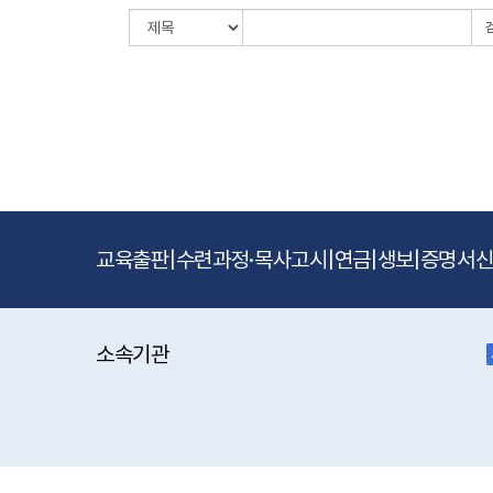
교육출판
|
수련과정·목사고시
|
연금
|
생보
|
증명서
소속기관