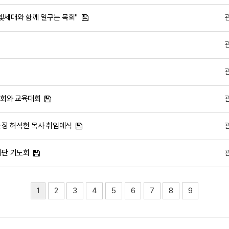
은빛세대와 함께 일구는 목회"
 총회와 교육대회
 소장 허석헌 목사 취임예식
강사단 기도회
1
2
3
4
5
6
7
8
9