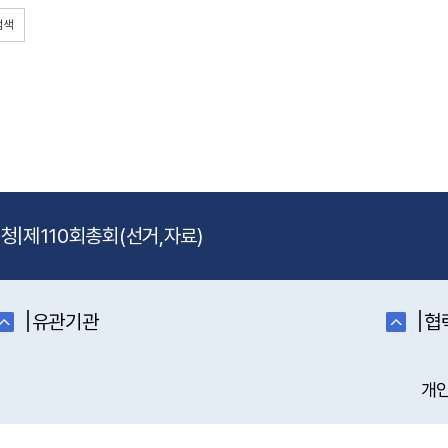
검색
신청
|
제110회총회(선거,자료)
|
|
유관기관
협
개