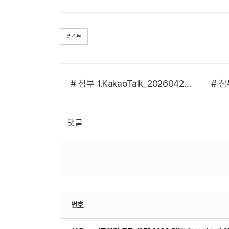
리스트
# 첨부 1.KakaoTalk_20260424_180842168_02.jpg
댓글
번호