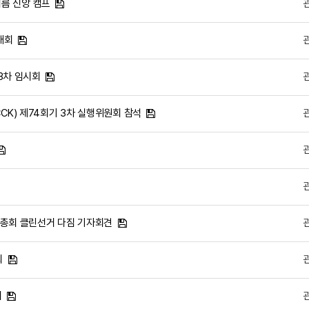
 여름 신앙 캠프
대회
 3차 임시회
CK) 제74회기 3차 실행위원회 참석
회 총회 클린선거 다짐 기자회견
회
회