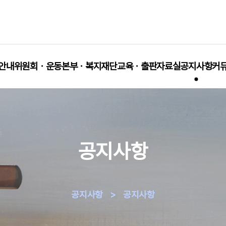
안내
위원회ㆍ운동본부ㆍ복지재단
교육ㆍ출판
자료실
공지사항
커
공지사항
공지사항
>
공지사항