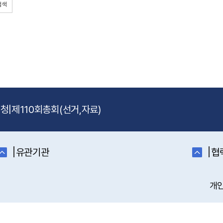
검색
신청
|
제110회총회(선거,자료)
|
|
유관기관
협
개