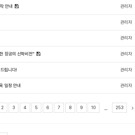
시작 안내
관리자
관리자
관리자
향한 장공의 신학비전"
관리자
 드립니다!
관리자
육 일정 안내
관리자
...
2
3
4
5
6
7
8
9
10
253