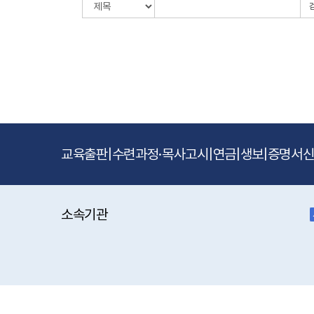
교육출판
|
수련과정·목사고시
|
연금
|
생보
|
증명서
소속기관