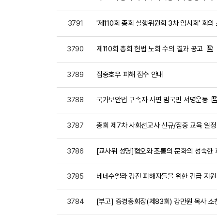
3791
'제110회 총회 실행위원회 3차 임시회' 회의
3790
제110회 총회 헌법 노회 수의 결과 공고
3789
집중호우 피해 접수 안내
3788
국가보안법 구속자 사면 범국민 서명운동
3787
총회 제7차 사회선교사 신규/집중 교육 일정
3786
[교사위 성명]혐오와 조롱의 문화의 성숙한 
3785
베네수엘라 강진 피해자들을 위한 긴급 지원 헌금
3784
[부고] 증경총회장(제83회) 강만원 목사 소