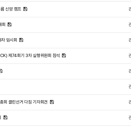
 여름 신앙 캠프
대회
 3차 임시회
CK) 제74회기 3차 실행위원회 참석
회 총회 클린선거 다짐 기자회견
회