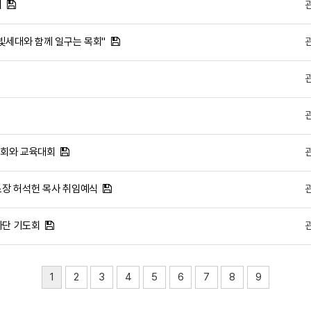
회
은빛세대와 함께 일구는 목회"
 총회와 교육대회
 소장 허석헌 목사 취임예식
강사단 기도회
1
2
3
4
5
6
7
8
9