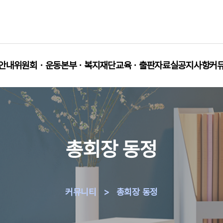
안내
위원회ㆍ운동본부ㆍ복지재단
교육ㆍ출판
자료실
공지사항
커
총회장 동정
커뮤니티
>
총회장 동정