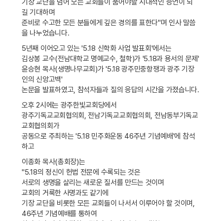
기장 교단을 넘어 모든 교회들이 품어야할 시대적인 증언이 되
길 기대하며
준비로 수고한 모든 분들에게 깊은 경의를 표한다"며 인사 말씀
을 나누었습니다.
5년째 이어오고 있는 '5.18 신학화 사업 발표회'에서는
김상봉 교수(전남대학교 명예교수, 철학)가 '5.18과 용서의 문제'
윤승현 목사(생명나무교회)가 '5.18 광주민중항쟁과 광주 기장
인의 신앙고백'
논문을 발표하였고, 참석자들과 질의 응답의 시간을 가졌습니다.
오후 2시에는 광주한빛교회당에서
광주기독교교회협의회, 전남기독교교회협의회, 전남동부기독교
교회협의회가
공동으로 주최하는 '5.18 민주화운동 46주년 기념예배'에 참석
하고
이종화 목사(총회장)는
"5.18의 정신이 헌법 전문에 수록되는 것은
서로의 생명을 살리는 새로운 질서를 만드는 것이며
교회의 거룩한 사명과도 같기에
기장 교단을 비롯한 모든 교회들이 나서서 이루어야 할 것이며,
46주년 기념예배를 통하여