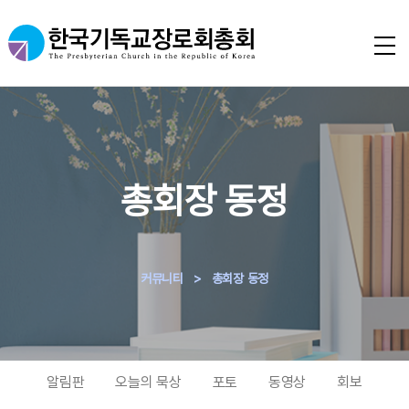
총회장 동정
커뮤니티
>
총회장 동정
알림판
오늘의 묵상
포토
동영상
회보