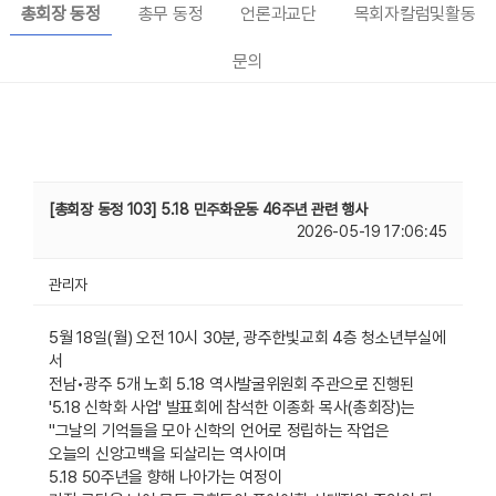
총회장 동정
총무 동정
언론과교단
목회자칼럼및활동
문의
[총회장 동정 103] 5.18 민주화운동 46주년 관련 행사
2026-05-19 17:06:45
관리자
5월 18일(월) 오전 10시 30분, 광주한빛교회 4층 청소년부실에
서
전남•광주 5개 노회 5.18 역사발굴위원회 주관으로 진행된
'5.18 신학화 사업' 발표회에 참석한 이종화 목사(총회장)는
"그날의 기억들을 모아 신학의 언어로 정립하는 작업은
오늘의 신앙고백을 되살리는 역사이며
5.18 50주년을 향해 나아가는 여정이