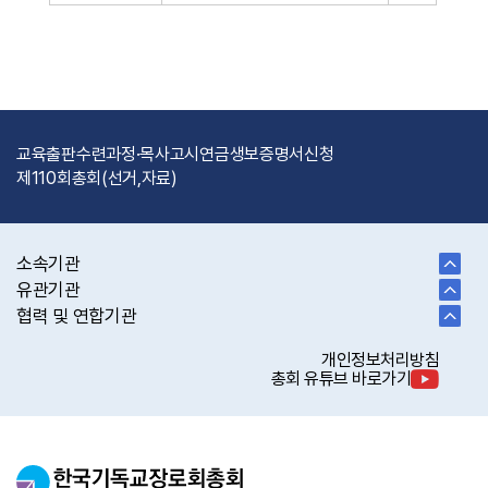
교육출판
수련과정·목사고시
연금
생보
증명서신청
제110회총회(선거,자료)
소속기관
유관기관
협력 및 연합기관
개인정보처리방침
총회 유튜브 바로가기