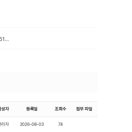
# 첨부 3.KakaoTalk_20260512_183822148_02.jpg
작성자
등록일
조회수
첨부 파일
관리자
2026-08-03
74