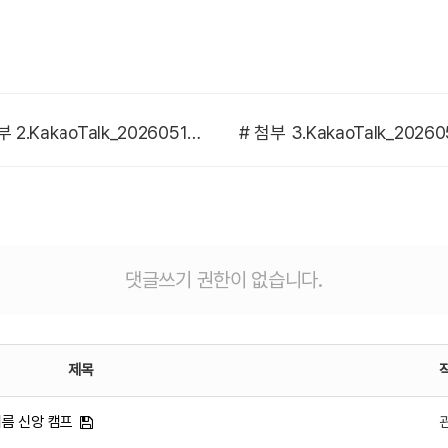
# 첨부 2.KakaoTalk_20260512_183822148_03.jpg
댓글쓰기 권한이 없습니다.
제목
 여름 신앙 캠프