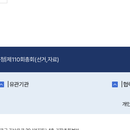
신청
|
제110회총회(선거,자료)
|
|
유관기관
협
개