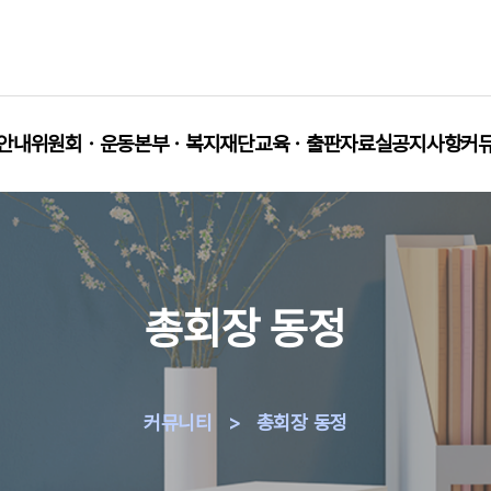
안내
위원회ㆍ운동본부ㆍ복지재단
교육ㆍ출판
자료실
공지사항
커
총회장 동정
커뮤니티
>
총회장 동정