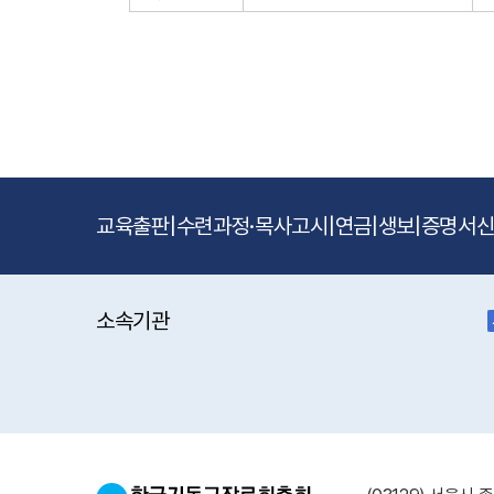
교육출판
|
수련과정·목사고시
|
연금
|
생보
|
증명서
소속기관