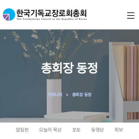
총회장 동정
커뮤니티
>
총회장 동정
알림판
오늘의 묵상
포토
동영상
회보