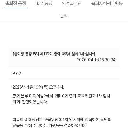
총회장 동정
총무 동정
언론과교단
목회자칼럼및활동
문의
[총회장 동정 88] 제110회 총회 교육위원회 1차 임시회
2026-04-16 16:30:34
관리자
2026
년
4
월
16
일
(
목
)
오후
1
시
,
총회 본부 미디어실
2
에서
‘
제
110
회 총회 교육위원회
1
차 임시
회
’
가 진행되었습니다
.
이종화 총회장님은 교육위원회
1
차 임시회에 참석하여 교단의
교육을 위해 수고하는 위원들을 격려하였으며
,