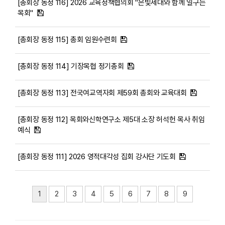
[총회장 동정 116] 2026 교육정책협의회 "은빛세대와 함께 일구는
목회"
[총회장 동정 115] 총회 임원수련회
[총회장 동정 114] 기장목협 정기총회
[총회장 동정 113] 전국여교역자회 제59회 총회와 교육대회
[총회장 동정 112] 목회와신학연구소 제5대 소장 허석헌 목사 취임
예식
[총회장 동정 111] 2026 영적대각성 집회 강사단 기도회
1
2
3
4
5
6
7
8
9