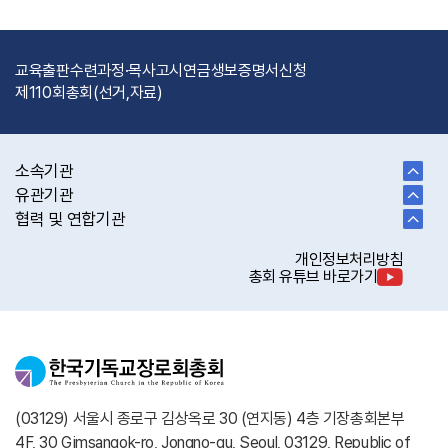
교육출판
수련과정·목사고시
연금
생보
증명서신청
제110회총회(선거,자료)
소속기관
유관기관
협력 및 연합기관
개인정보처리방침
총회 유튜브 바로가기
(03129) 서울시 종로구 김상옥로 30 (연지동) 4층 기장총회본부
4F, 30 Gimsangok-ro, Jongno-gu, Seoul, 03129, Republic of