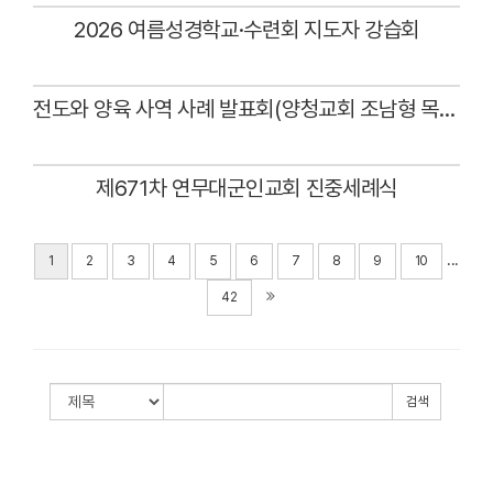
2026 여름성경학교·수련회 지도자 강습회
Views
전도와 양육 사역 사례 발표회(양청교회 조남형 목사)
Views
제671차 연무대군인교회 진중세례식
Views
...
1
2
3
4
5
6
7
8
9
10
42
검색