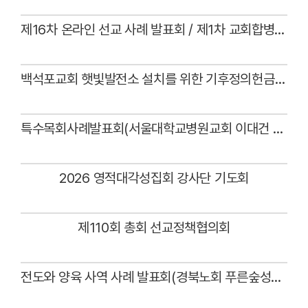
Views
제16차 온라인 선교 사례 발표회 / 제1차 교회합병 사례 발표회(대구노회 아름다운상원교회)
Views
백석포교회 햇빛발전소 설치를 위한 기후정의헌금 전달예식
Views
특수목회사례발표회(서울대학교병원교회 이대건 목사)
Views
2026 영적대각성집회 강사단 기도회
Views
제110회 총회 선교정책협의회
Views
전도와 양육 사역 사례 발표회(경북노회 푸른숲성산교회 최임성 목사)
Views