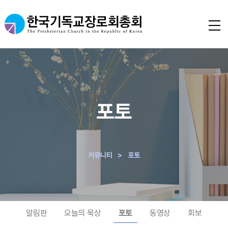
포토
커뮤니티
>
포토
알림판
오늘의 묵상
포토
동영상
회보