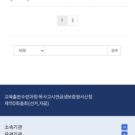
1
2
검색
교육출판
수련과정·목사고시
연금
생보
증명서신청
제110회총회(선거,자료)
소속기관
유관기관