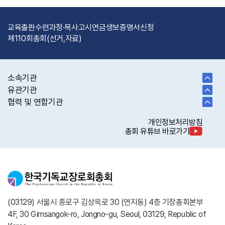
교육출판
수련과정·목사고시
연금
생보
증명서신청
제110회총회(선거,자료)
소속기관
유관기관
협력 및 연합기관
개인정보처리방침
총회 유튜브 바로가기
(03129) 서울시 종로구 김상옥로 30 (연지동) 4층 기장총회본부
4F, 30 Gimsangok-ro, Jongno-gu, Seoul, 03129, Republic of