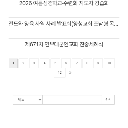
2026 여름성경학교·수련회 지도자 강습회
Views
전도와 양육 사역 사례 발표회(양청교회 조남형 목사)
Views
제671차 연무대군인교회 진중세례식
Views
...
1
2
3
4
5
6
7
8
9
10
42
검색