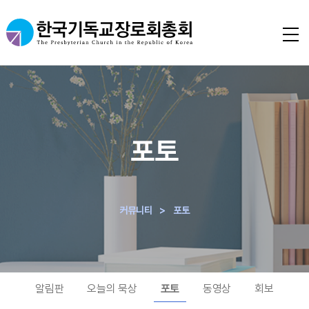
포토
커뮤니티
>
포토
알림판
오늘의 묵상
포토
동영상
회보