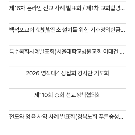
# 첨부 36.선교정책36.JPG
제16차 온라인 선교 사례 발표회 / 제1차 교회합병 사례 발표회(대구노회 아름다운상원교회)
# 첨부 37.선교정책37.JPG
Views
# 첨부 38.선교정책38.JPG
# 첨부 39.선교정책39.JPG
백석포교회 햇빛발전소 설치를 위한 기후정의헌금 전달예식
Views
특수목회사례발표회(서울대학교병원교회 이대건 목사)
Views
2026 영적대각성집회 강사단 기도회
Views
제110회 총회 선교정책협의회
Views
전도와 양육 사역 사례 발표회(경북노회 푸른숲성산교회 최임성 목사)
Views