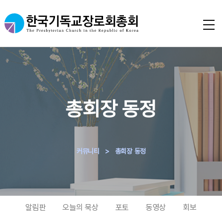
총회장 동정
커뮤니티
>
총회장 동정
알림판
오늘의 묵상
포토
동영상
회보