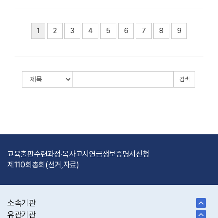
1
2
3
4
5
6
7
8
9
검색
교육출판
수련과정·목사고시
연금
생보
증명서신청
제110회총회(선거,자료)
소속기관
유관기관