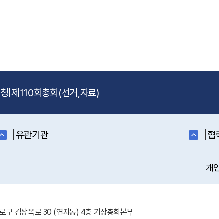
신청
|
제110회총회(선거,자료)
|
|
유관기관
협
개
 종로구 김상옥로 30 (연지동) 4층 기장총회본부