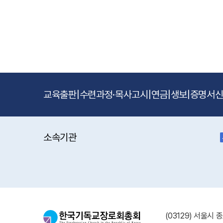
교육출판
|
수련과정·목사고시
|
연금
|
생보
|
증명서
소속기관
(03129) 서울시