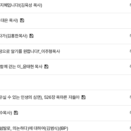
는 지혜입니다!(김옥성 목사)
유대은 목사)
십자가(김홍한목사)
 진정으로 알기를 원합니다!’_이주형목사
기-함께 걷는 이_윤태현 목사
우실 수 있는 인생의 심연), 526장 목마른 자들아
민수목사)
ω(쉼발로, 의논하다)에 대하여(김범식)(IBP)