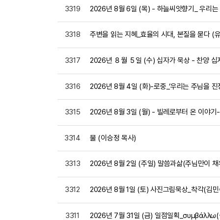
3319
2026년 8월 6일 (목) - 하늘씨앗향기_ 우리
3318
주변을 읽는 지혜_효율의 시대, 본질을 묻다 (
3317
2026년 ８월 ５일 (수) 십자가 묵상 - 찬양 
3316
2026년 8월 4일 (화)-로중_‘우리는 주님을
3315
2026년 8월 3일 (월) - 빌레로부터 온 이야
3314
물 (이승정 목사)
3313
2026년 8월 2일 (주일) 말씀과삶(주님만이 채
3312
2026년 8월 1일 (토) 사진그림묵상_착각(김
3311
2026년 7월 31일 (금) 일점일획_συμβάλλ