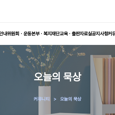
안내
위원회ㆍ운동본부ㆍ복지재단
교육ㆍ출판
자료실
공지사항
커
오늘의 묵상
커뮤니티
>
오늘의 묵상