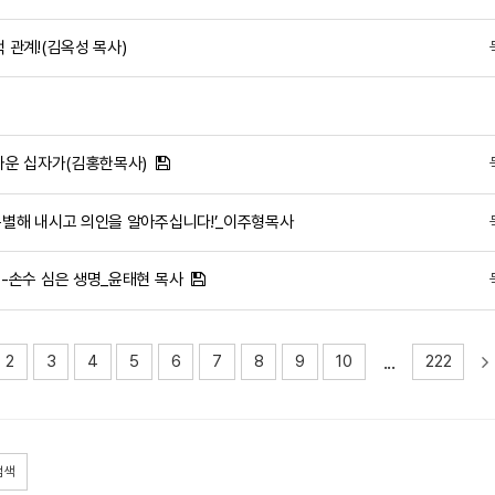
적 관계!(김옥성 목사)
 가까운 십자가(김홍한목사)
을 구별해 내시고 의인을 알아주십니다!’_이주형목사
야기-손수 심은 생명_윤태현 목사
...
2
3
4
5
6
7
8
9
10
222
검색