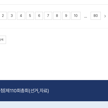
...
2
3
4
5
6
7
8
9
10
80
검색
신청
|
제110회총회(선거,자료)