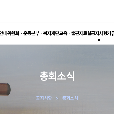
안내
위원회ㆍ운동본부ㆍ복지재단
교육ㆍ출판
자료실
공지사항
커
총회소식
공지사항
>
총회소식