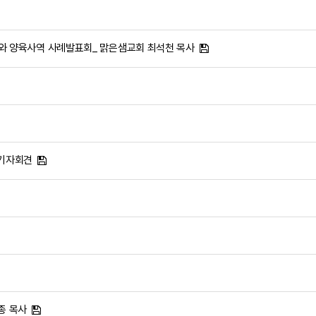
전도와 양육사역 사례발표회_ 맑은샘교회 최석천 목사
 기자회견
종 목사