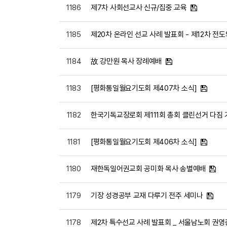
1186
제7차 사회선교사 신규/집중 교육
1185
제20차 온라인 선교 사례 발표회 - 제12차 
1184
故 강만원 목사 장례예배
1183
[평화통일월요기도회 제407차 소식]
1182
한국기독교장로회 제111회 총회 클린선거 다짐
1181
[평화통일월요기도회 제406차 소식]
1180
재한독일어권교회 공미화 목사 송별예배
1179
기장 성경공부 교재 다루기 전주 세미나
1178
제2차 특수선교 사례 발표회 _ 서울남노회 권영