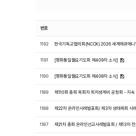
번호
1192
한국기독교협의회(NCCK) 2026 세계에큐메니
1191
[평화통일월요기도회 제409차 소식]
1190
[평화통일월요기도회 제408차 소식]
1189
제110회 총회 목회자 최저생계비 공청회 - 지
1188
제22차 온라인사례발표회/ 제3차 생태목회 사
1187
제21차 총회 온라인선교사례발표회 / 제13차 