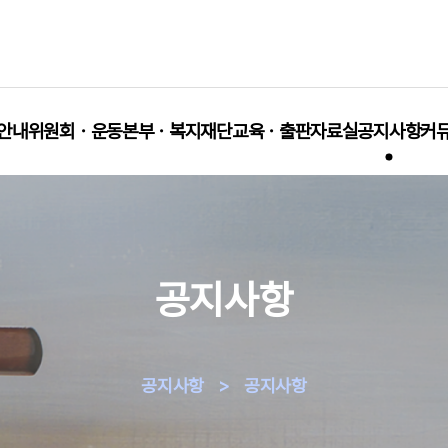
안내
위원회ㆍ운동본부ㆍ복지재단
교육ㆍ출판
자료실
공지사항
커
공지사항
공지사항
>
공지사항