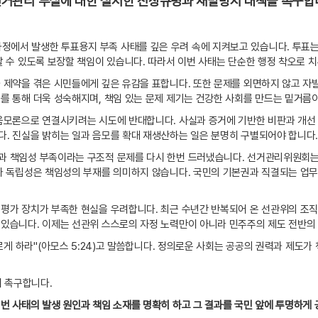
거관리 부실에 대한 철저한 진상규명과 재발방지 대책을 촉구합
에서 발생한 투표용지 부족 사태를 깊은 우려 속에 지켜보고 있습니다
.
투표는
할 수 있도록 보장할 책임이 있습니다
.
따라서 이번 사태는 단순한 행정 착오로 
과 제약을 겪은 시민들에게 깊은 유감을 표합니다
.
또한 문제를 외면하지 않고 자
를 통해 더욱 성숙해지며
,
책임 있는 문제 제기는 건강한 사회를 만드는 밑거름
 음모론으로 연결시키려는 시도에 반대합니다
.
사실과 증거에 기반한 비판과 개
다
.
진실을 밝히는 일과 음모를 확대 재생산하는 일은 분명히 구별되어야 합니다
과 책임성 부족이라는 구조적 문제를 다시 한번 드러냈습니다
.
선거관리위원회는
 독립성은 책임성의 부재를 의미하지 않습니다
.
국민의 기본권과 직결되는 업무
 평가 장치가 부족한 현실을 우려합니다
.
최근 수년간 반복되어 온 선관위의 조직
 있습니다
.
이제는 선관위 스스로의 자정 노력만이 아니라 민주주의 제도 전반의
르게 하라
"(
아모스
5:24)
고 말씀합니다
.
정의로운 사회는 공공의 권력과 제도가 
이 촉구합니다
.
번 사태의 발생 원인과 책임 소재를 명확히 하고 그 결과를 국민 앞에 투명하게