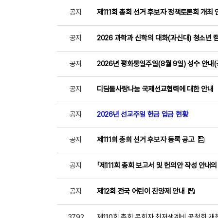
공지
제111회 총회 선거 후보자 정책토론회 개최 
공지
2026 과학과 신학의 대화(과신대) 청소년 캠
공지
2026년 평화통일주일(8월 9일) 성수 안내
공지
디딤돌사랑나눔 국제선교협력에 대한 안내
공지
2026년 선교주일 헌금 입금 현황
공지
제111회 총회 선거 후보자 등록 공고
공지
「제111회 총회 보고서 및 헌의안 작성 안내의
공지
제12회 전국 어린이 찬양제 안내
3792
제110회 총회 목회자 최저생계비 공청회 개