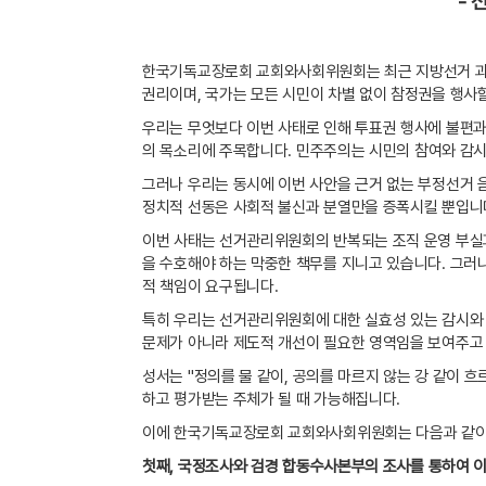
-
선
한국기독교장로회 교회와사회위원회는 최근 지방선거 과정
권리이며
,
국가는 모든 시민이 차별 없이 참정권을 행사
우리는 무엇보다 이번 사태로 인해 투표권 행사에 불편
의 목소리에 주목합니다
.
민주주의는 시민의 참여와 감시
그러나 우리는 동시에 이번 사안을 근거 없는 부정선거
정치적 선동은 사회적 불신과 분열만을 증폭시킬 뿐입니
이번 사태는 선거관리위원회의 반복되는 조직 운영 부실
을 수호해야 하는 막중한 책무를 지니고 있습니다
.
그러나
적 책임이 요구됩니다
.
특히 우리는 선거관리위원회에 대한 실효성 있는 감시와
문제가 아니라 제도적 개선이 필요한 영역임을 보여주고
성서는
"
정의를 물 같이
,
공의를 마르지 않는 강 같이 흐
하고 평가받는 주체가 될 때 가능해집니다
.
이에 한국기독교장로회 교회와사회위원회는 다음과 같
첫째
,
국정조사와 검경 합동수사본부의 조사를 통하여 이