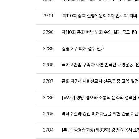
3791
'제110회 총회 실행위원회 3차 임시회' 회의
3790
제110회 총회 헌법 노회 수의 결과 공고
3789
집중호우 피해 접수 안내
3788
국가보안법 구속자 사면 범국민 서명운동
3787
총회 제7차 사회선교사 신규/집중 교육 일정
3786
[교사위 성명]혐오와 조롱의 문화의 성숙한 
3785
베네수엘라 강진 피해자들을 위한 긴급 지원 헌금
3784
[부고] 증경총회장(제83회) 강만원 목사 소