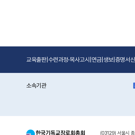
교육출판
|
수련과정·목사고시
|
연금
|
생보
|
증명서
소속기관
(03129) 서울시