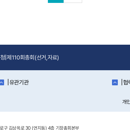
신청
|
제110회총회(선거,자료)
|
|
유관기관
협
개
 종로구 김상옥로 30 (연지동) 4층 기장총회본부