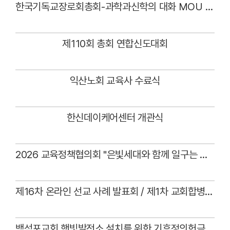
한국기독교장로회총회-과학과신학의 대화 MOU 체결식
Views
제110회 총회 연합신도대회
Views
익산노회 교육사 수료식
Views
한신데이케어센터 개관식
Views
2026 교육정책협의회 "은빛세대와 함께 일구는 목회"
Views
제16차 온라인 선교 사례 발표회 / 제1차 교회합병 사례 발표회(대구노회 아름다운상원교회)
Views
백석포교회 햇빛발전소 설치를 위한 기후정의헌금 전달예식