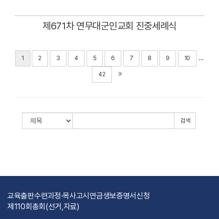
Views
제671차 연무대군인교회 진중세례식
Views
...
1
2
3
4
5
6
7
8
9
10
42
검색
교육출판
수련과정·목사고시
연금
생보
증명서신청
제110회총회(선거,자료)