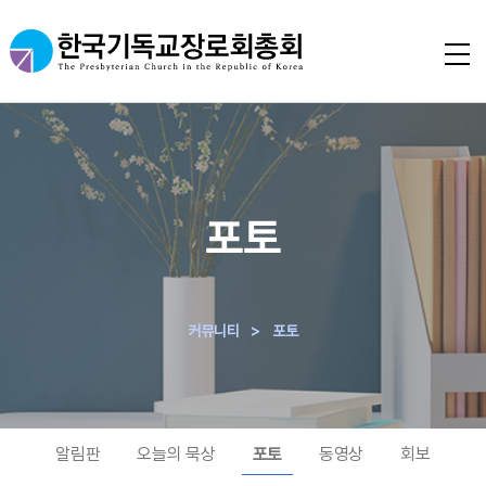
포토
커뮤니티
>
포토
알림판
오늘의 묵상
포토
동영상
회보