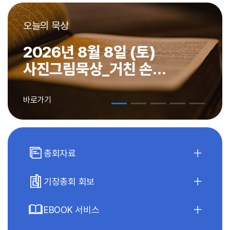
오늘의 묵상
오늘의
2026년 8월 8일 (토)
20
사진그림묵상_거친 손
일점
(김민수목사)
묵상
바로가기
바로가
총회자료
기장총회 회보
EBOOK 서비스