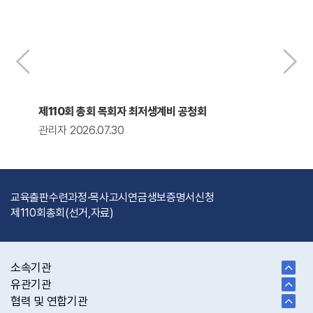
제110회 총회 목회자 최저생계비 공청회
관리자 2026.07.30
교육출판
수련과정·목사고시
연금
생보
증명서신청
제110회총회(선거,자료)
소속기관
유관기관
협력 및 연합기관