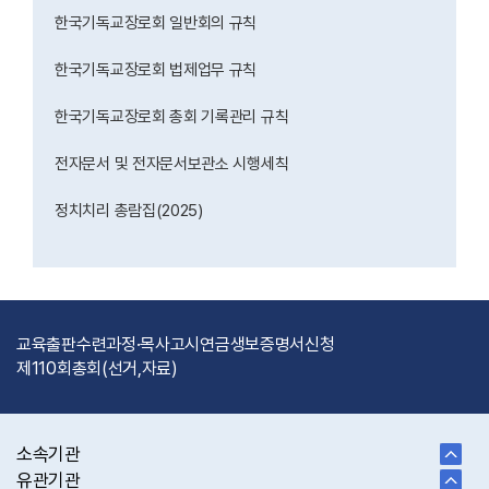
한국기독교장로회 일반회의 규칙
한국기독교장로회 법제업무 규칙
한국기독교장로회 총회 기록관리 규칙
전자문서 및 전자문서보관소 시행세칙
정치치리 총람집(2025)
교육출판
수련과정·목사고시
연금
생보
증명서신청
제110회총회(선거,자료)
소속기관
유관기관