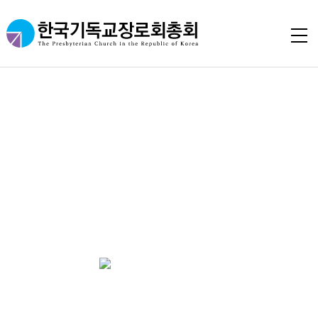
총회헌법/규칙집
헌법 2025년 개정판이 발간되었습니다.
총회본부로 연락(02-3499-7625)하시면 구입할 수
있습니다.
최근 헌법 개정 내용