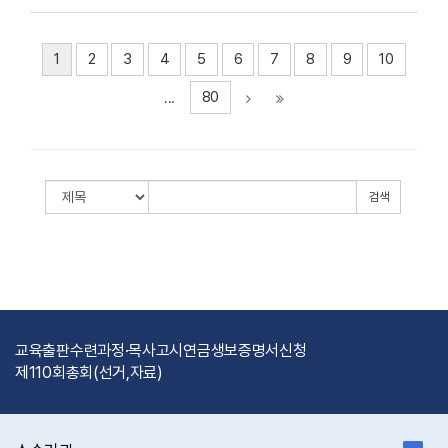
1
2
3
4
5
6
7
8
9
10
80
...
검색
교육출판
수련과정·목사고시
연금
생보
증명서신청
제110회총회(선거,자료)