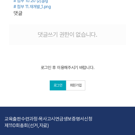
# 첨부 10.20 (2).jpg
# 첨부 11.재개발_1.png
댓글
댓글쓰기 권한이 없습니다.
로그인 후 이용해주시기 바랍니다.
로그인
회원가입
교육출판
수련과정·목사고시
연금
생보
증명서신청
제110회총회(선거,자료)