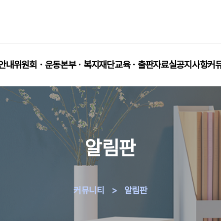
안내
위원회ㆍ운동본부ㆍ복지재단
교육ㆍ출판
자료실
공지사항
커
알림판
커뮤니티
>
알림판