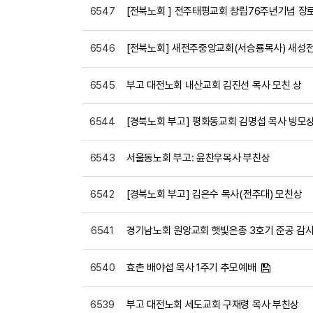
6547
[전북노회 ] 전주태평교회 창립76주년기념 장
6546
[전북노회] 새전주중앙교회(서승룡목사) 새성
6545
부고 대전노회 내산교회 김진선 목사 모친 상
6544
[경북노회 부고] 평화동교회 김명섭 목사 빙모
6543
서울동노회 부고: 윤찬우목사 부친상
6542
[경북노회 부고] 김은수 목사(전주대) 모친상
6541
경기남노회 원앙교회 햇빛은총 3호기 준공 감
6540
효촌 배야섭 목사 1주기 추모예배
6539
부고 대전노회 세도교회 구재령 목사 부친상