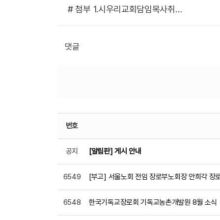
# 첨부 1.시우리교회담임목사취임및권사임직예식.jpg
댓글
번호
공지
[알림판] 게시 안내
6549
[부고] 서울노회 전임 장로부노회장 안희각 장
6548
한국기독교장로회 기독교농촌개발원 8월 소식