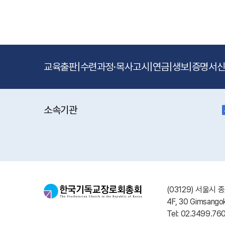
교육출판
|
수련과정·목사고시
|
연금
|
생보
|
증명서
소속기관
(03129) 서울시
4F, 30 Gimsangok
Tel: 02.3499.76