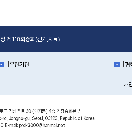
신청
|
제110회총회(선거,자료)
|
|
유관기관
협
개
 종로구 김상옥로 30 (연지동) 4층 기장총회본부
-ro, Jongno-gu, Seoul, 03129, Republic of Korea
00
|
E-mail: prok3000@hanmail.net