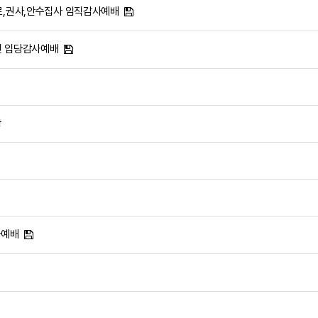
로,권사,안수집사 임직감사예배
전 입당감사예배
상
사예배