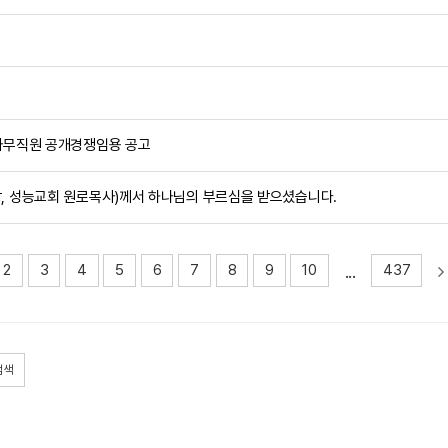
 사무직원 공개경쟁임용 공고
, 성능교회 원로목사)께서 하나님의 부르심을 받으셨습니다.
...
2
3
4
5
6
7
8
9
10
437
검색